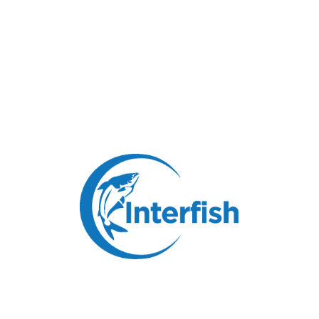
THƯ MỜI HỘI CHỢ BARCELONA 2026
9 Tháng 4, 2026
251
THƯ MỜI HỘI CHỢ BARCELONA 2025
11 Tháng 4, 2025
1,060
THƯ MỜI HỘI CHỢ BẮC MỸ 2025
7 Tháng 3, 2025
848
Triễn lãm Quốc tế về Thủy Sản và Hải
Sản Trung Quốc 2024 tại…