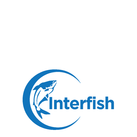
TẾ HONGDAO
o, Tỉnh Sơn Đông.
úng tôi!